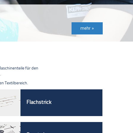
LLKOMMEN IN DER WEL
 QUALITÄT NIE AUS DER MODE KOMMT
schinenteile für den
.
n Textilbereich.
Flachstrick