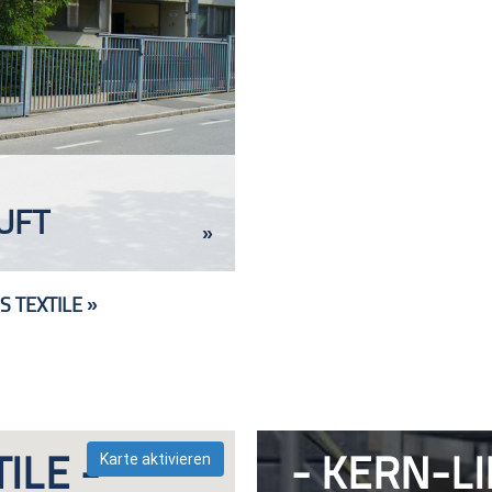
UFT
»
S TEXTILE »
Karte aktivieren
TILE
KERN-L