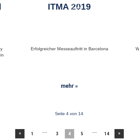
Juni
d
ITMA 2019
2019
ey
Erfolgreicher Messeauftritt in Barcelona
W
in
mehr »
Seite 4 von 14.
....
....
«
»
1
3
4
5
14