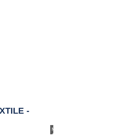
XTILE
Montag,
13.