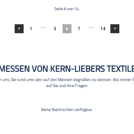
Seite 6 von 14.
....
....
«
»
1
5
6
7
14
MESSEN VON KERN-LIEBERS TEXTIL
n uns, Sie rund ums Jahr auf den Messen begrüßen zu können. Wo immer Sie
auf Sie und Ihre Fragen.
Keine Nachrichten verfügbar.