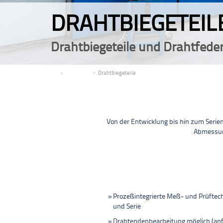
DRAHTBIEGETEIL
Drahtbiegeteile und Drahtfeder
DE
Produkte
Drahtbiegeteile
Von der Entwicklung bis hin zum Serient
Abmessung
Prozeßintegrierte Meß- und Prüftech
und Serie
Drahtendenbearbeitung möglich (anf