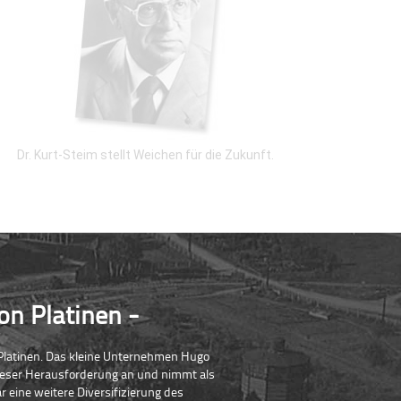
Dr. Kurt-Steim stellt Weichen für die Zukunft.
on Platinen
 Platinen. Das kleine Unternehmen Hugo
 dieser Herausforderung an und nimmt als
r eine weitere Diversifizierung des