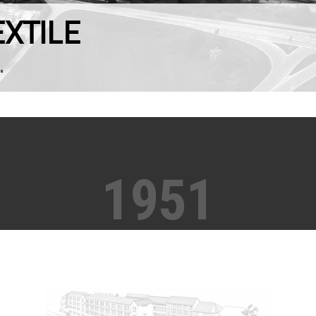
XTILE
.
1951