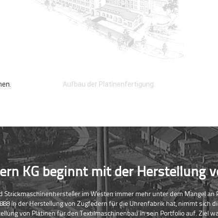
nen.
Aufbau der Platinenfertigung.
ern KG beginnt mit der Herstellung v
 und Strickmaschinenhersteller im Westen immer mehr unter dem Mangel an
888 in der Herstellung von Zugfedern für die Uhrenfabrik hat, nimmt sich
llung von Platinen für den Textilmaschinenbau in sein Portfolio auf. Ziel wa