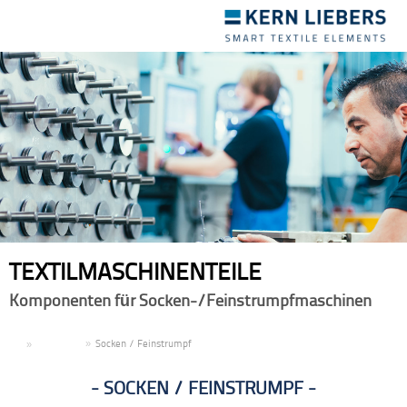
Toggle
navigation
TEXTILMASCHINENTEILE
Komponenten für Socken-/Feinstrumpfmaschinen
DE
Produkte
Socken / Feinstrumpf
SOCKEN / FEINSTRUMPF