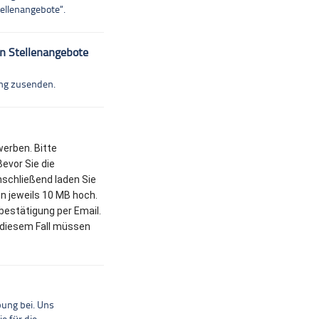
tellenangebote“.
n Stellenangebote
ung zusenden.
werben. Bitte
Bevor Sie die
schließend laden Sie
n jeweils 10 MB hoch.
bestätigung per Email.
 diesem Fall müssen
bung bei. Uns