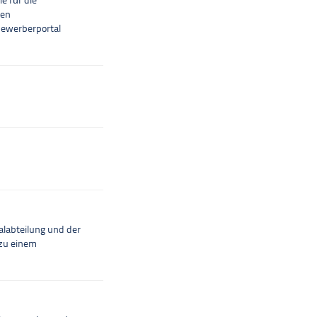
e für die
ren
Bewerberportal
labteilung und der
 zu einem