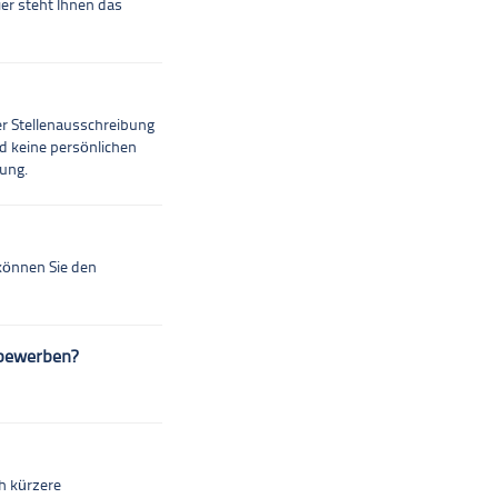
ier steht Ihnen das
er Stellenausschreibung
d keine persönlichen
lung.
 können Sie den
 bewerben?
ch kürzere