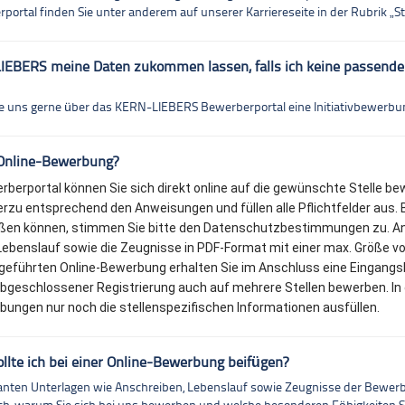
ortal finden Sie unter anderem auf unserer Karriereseite in der Rubrik „S
IEBERS meine Daten zukommen lassen, falls ich keine passende
ie uns gerne über das KERN-LIEBERS Bewerberportal eine Initiativbewerb
 Online-Bewerbung?
erportal können Sie sich direkt online auf die gewünschte Stelle be
ierzu entsprechend den Anweisungen und füllen alle Pflichtfelder aus. 
eßen können, stimmen Sie bitte den Datenschutzbestimmungen zu. An
 Lebenslauf sowie die Zeugnisse in PDF-Format mit einer max. Größe vo
hgeführten Online-Bewerbung erhalten Sie im Anschluss eine Eingangs
abgeschlossener Registrierung auch auf mehrere Stellen bewerben. In
bungen nur noch die stellenspezifischen Informationen ausfüllen.
llte ich bei einer Online-Bewerbung beifügen?
levanten Unterlagen wie Anschreiben, Lebenslauf sowie Zeugnisse der Bewer