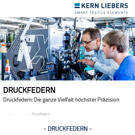
Toggle
navigation
DRUCKFEDERN
Druckfedern: Die ganze Vielfalt höchster Präzision
DE
Produkte
Druckfedern
DRUCKFEDERN