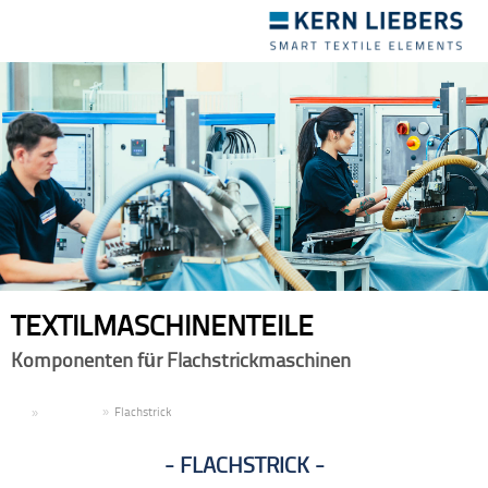
Toggle
navigation
TEXTILMASCHINENTEILE
Komponenten für Flachstrickmaschinen
DE
Produkte
Flachstrick
FLACHSTRICK