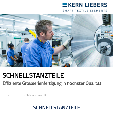
Toggle
navigation
SCHNELLSTANZTEILE
Effiziente Großserienfertigung in höchster Qualität
DE
Produkte
Schnellstanzteile
SCHNELLSTANZTEILE