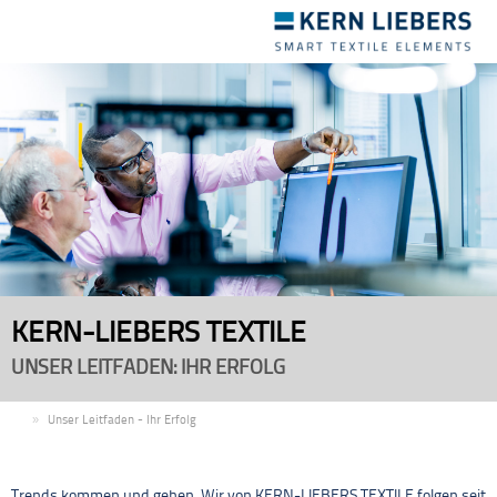
Toggle
navigation
KERN-LIEBERS TEXTILE
UNSER LEITFADEN: IHR ERFOLG
DE
Unser Leitfaden - Ihr Erfolg
Trends kommen und gehen. Wir von KERN-LIEBERS TEXTILE folgen seit