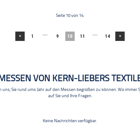
Seite 10 von 14.
....
....
«
»
1
9
10
11
14
MESSEN VON KERN-LIEBERS TEXTIL
n uns, Sie rund ums Jahr auf den Messen begrüßen zu können. Wo immer Sie
auf Sie und Ihre Fragen.
Keine Nachrichten verfügbar.