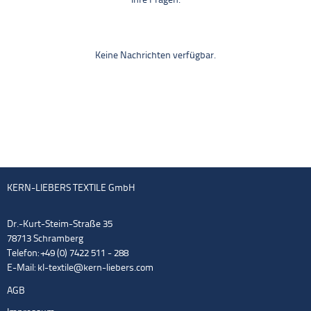
Ihre Fragen.
Keine Nachrichten verfügbar.
KERN-LIEBERS TEXTILE GmbH
Dr.-Kurt-Steim-Straße 35
78713 Schramberg
Telefon: +49 (0) 7422 511 - 288
E-Mail:
kl-textile@kern-liebers.com
AGB